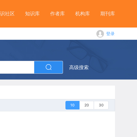
识社区
知识库
作者库
机构库
期刊库
登录
高级搜索
10
20
30